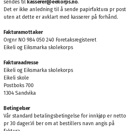
sendes til
kasserer@eekorps.no
.
Det er ikke anledning til å sende papirfaktura pr post
Aktuelt
uten at dette er avklart med kasserer på forhånd.
Årshjulet
Fakturamottaker
Orgnr NO 984 050 240 Foretaksregisteret
Øvinger
Eikeli og Eiksmarka skolekorps
Kostnader
Fakturaadresse
Tutti
Eikeli og Eiksmarka skolekorps
Eikeli skole
Vedlikehold av instrumenter
Postboks 700
Korps fra A til Å
1304 Sandvika
Korpsgenser
Betingelser
Vår standard betalingsbetingelse for innkjøp er netto
Retningslinjer
pr 30 dager.Vi ber om at bestillers navn angis på