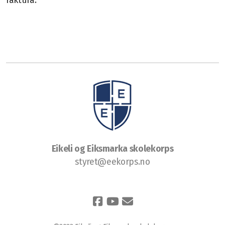
faktura.
Permisjon
Personvern
Uniformsreglement
Årsmøter
Info for besøkende
Info for medlemmer
Eikeli og Eiksmarka skolekorps
styret@eekorps.no
Loppekomiteen
Vaffelrøre