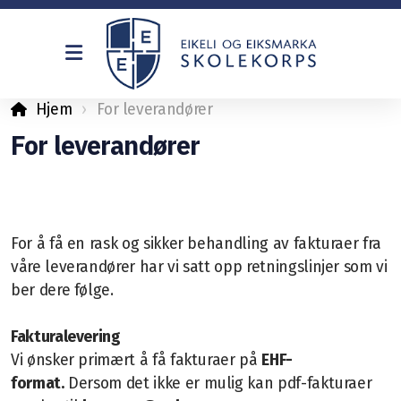
Hjem
For leverandører
Dirigenter
For leverandører
Vedtekter og strategiplan
Formål, visjon og verdier
Historie
For å få en rask og sikker behandling av fakturaer fra
våre leverandører har vi satt opp retningslinjer som vi
For leverandører
ber dere følge.
Kontakt oss
Fakturalevering
Vi ønsker primært å få fakturaer på
EHF-
format.
Dersom det ikke er mulig kan pdf-fakturaer